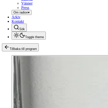
Vänner
Press
Om radion
▾
Arkiv
Kontakt
Sök
Toggle theme
Tillbaka till program