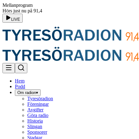
Mellanprogram
Hörs just nu på 91,4
LIVE
Hem
Podd
Om radion
▾
Tyresöradion
Föreningar
Avgifter
Göra radio
Historia
Slingan
Sponsorer
Stadgar