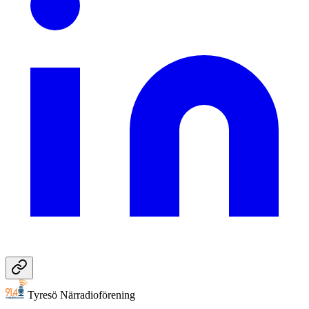
Tyresö Närradioförening