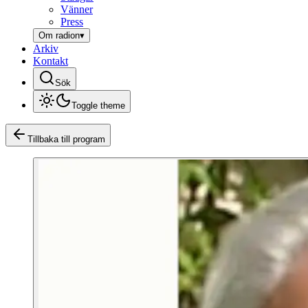
Vänner
Press
Om radion
▾
Arkiv
Kontakt
Sök
Toggle theme
Tillbaka till program