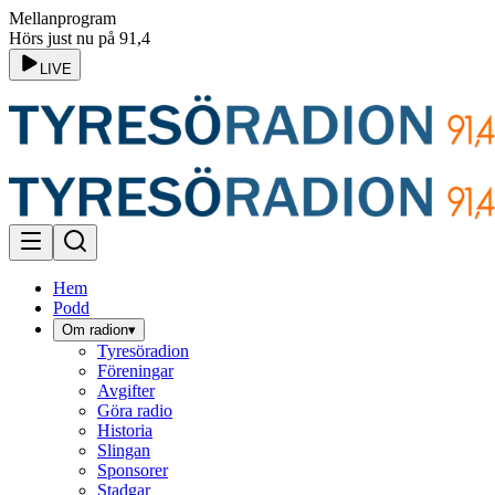
Mellanprogram
Hörs just nu på 91,4
LIVE
Hem
Podd
Om radion
▾
Tyresöradion
Föreningar
Avgifter
Göra radio
Historia
Slingan
Sponsorer
Stadgar