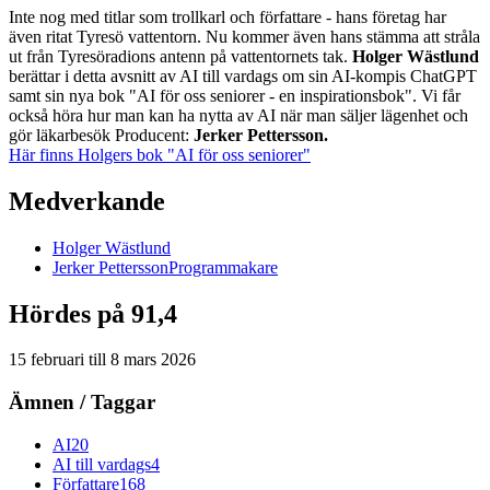
Inte nog med titlar som trollkarl och författare - hans företag har
även ritat Tyresö vattentorn. Nu kommer även hans stämma att stråla
ut från Tyresöradions antenn på vattentornets tak.
Holger Wästlund
berättar i detta avsnitt av AI till vardags om sin AI-kompis ChatGPT
samt sin nya bok "AI för oss seniorer - en inspirationsbok". Vi får
också höra hur man kan ha nytta av AI när man säljer lägenhet och
gör läkarbesök Producent:
Jerker Pettersson.
Här finns Holgers bok "AI för oss seniorer"
Medverkande
Holger
Wästlund
Jerker
Pettersson
Programmakare
Hördes på 91,4
15 februari
till
8 mars 2026
Ämnen / Taggar
AI
20
AI till vardags
4
Författare
168