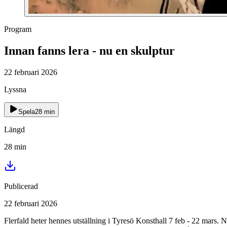
Program
Innan fanns lera - nu en skulptur
22 februari 2026
Lyssna
Spela
28
min
Längd
28
min
Publicerad
22 februari 2026
Flerfald heter hennes utställning i Tyresö Konsthall 7 feb - 22 mars.