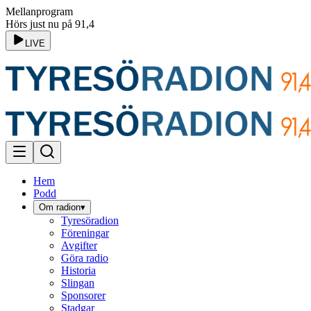
Mellanprogram
Hörs just nu på 91,4
LIVE
Hem
Podd
Om radion
▾
Tyresöradion
Föreningar
Avgifter
Göra radio
Historia
Slingan
Sponsorer
Stadgar