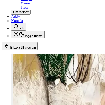
Vänner
Press
Om radion
▾
Arkiv
Kontakt
Sök
Toggle theme
Tillbaka till program