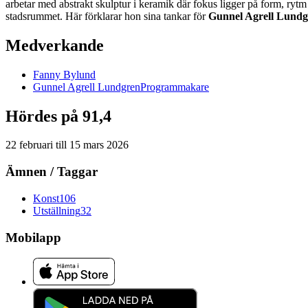
arbetar med abstrakt skulptur i keramik där fokus ligger på form, rytm
stadsrummet. Här förklarar hon sina tankar för
Gunnel Agrell Lundg
Medverkande
Fanny
Bylund
Gunnel
Agrell Lundgren
Programmakare
Hördes på 91,4
22 februari
till
15 mars 2026
Ämnen / Taggar
Konst
106
Utställning
32
Mobilapp