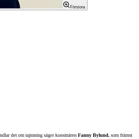
Förstora
handlar det om tajmning säger konstnären
Fanny Bylund.
som främst