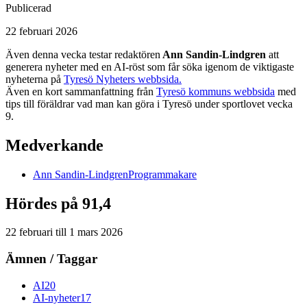
Publicerad
22 februari 2026
Även denna vecka testar redaktören
Ann Sandin-Lindgren
att
generera nyheter med en AI-röst som får söka igenom de viktigaste
nyheterna på
Tyresö Nyheters webbsida.
Även en kort sammanfattning från
Tyresö kommuns webbsida
med
tips till föräldrar vad man kan göra i Tyresö under sportlovet vecka
9.
Medverkande
Ann
Sandin-Lindgren
Programmakare
Hördes på 91,4
22 februari
till
1 mars 2026
Ämnen / Taggar
AI
20
AI-nyheter
17