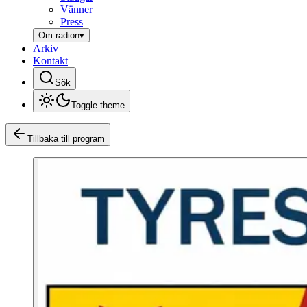
Vänner
Press
Om radion
▾
Arkiv
Kontakt
Sök
Toggle theme
Tillbaka till program