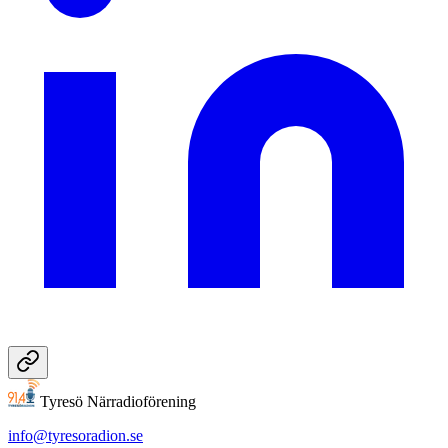
Tyresö Närradioförening
info@tyresoradion.se