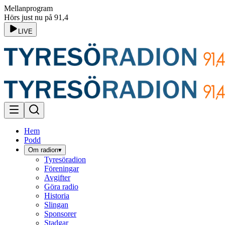
Mellanprogram
Hörs just nu på 91,4
LIVE
Hem
Podd
Om radion
▾
Tyresöradion
Föreningar
Avgifter
Göra radio
Historia
Slingan
Sponsorer
Stadgar