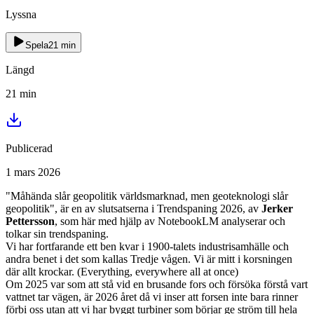
Lyssna
Spela
21
min
Längd
21
min
Publicerad
1 mars 2026
"Måhända slår geopolitik världsmarknad, men geoteknologi slår
geopolitik", är en av slutsatserna i Trendspaning 2026, av
Jerker
Pettersson
, som här med hjälp av NotebookLM analyserar och
tolkar sin trendspaning.
Vi har fortfarande ett ben kvar i 1900-talets industrisamhälle och
andra benet i det som kallas Tredje vågen. Vi är mitt i korsningen
där allt krockar. (Everything, everywhere all at once)
Om 2025 var som att stå vid en brusande fors och försöka förstå vart
vattnet tar vägen, är 2026 året då vi inser att forsen inte bara rinner
förbi oss utan att vi har byggt turbiner som börjar ge ström till hela