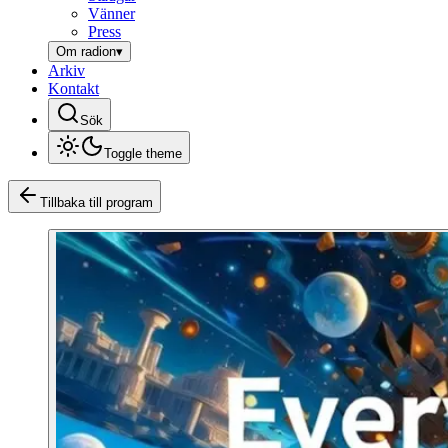
Vänner
Press
Om radion
▾
Arkiv
Kontakt
Sök
Toggle theme
Tillbaka till program