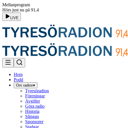
Mellanprogram
Hörs just nu på 91,4
LIVE
Hem
Podd
Om radion
▾
Tyresöradion
Föreningar
Avgifter
Göra radio
Historia
Slingan
Sponsorer
Stadgar