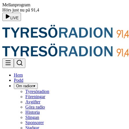
Mellanprogram
Hörs just nu på 91,4
LIVE
Hem
Podd
Om radion
▾
Tyresöradion
Föreningar
Avgifter
Göra radio
Historia
Slingan
Sponsorer
Stadgar