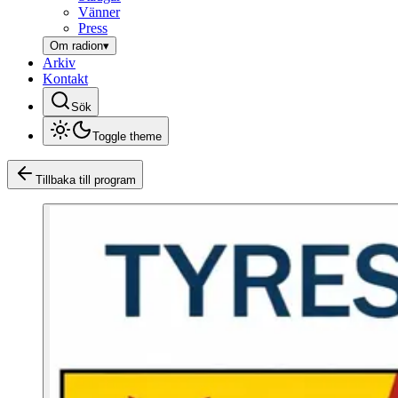
Vänner
Press
Om radion
▾
Arkiv
Kontakt
Sök
Toggle theme
Tillbaka till program