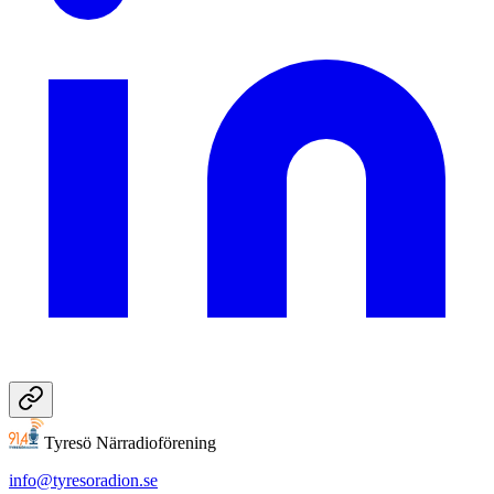
Tyresö Närradioförening
info@tyresoradion.se