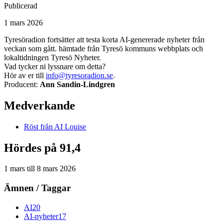
Publicerad
1 mars 2026
Tyresöradion fortsätter att testa korta AI-genererade nyheter från
veckan som gått. hämtade från Tyresö kommuns webbplats och
lokaltidningen Tyresö Nyheter.
Vad tycker ni lyssnare om detta?
Hör av er till
info@tyresoradion.se
.
Producent:
Ann Sandin-Lindgren
Medverkande
Röst från
AI Louise
Hördes på 91,4
1 mars
till
8 mars 2026
Ämnen / Taggar
AI
20
AI-nyheter
17