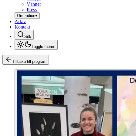
Vänner
Press
Om radion
▾
Arkiv
Kontakt
Sök
Toggle theme
Tillbaka till program