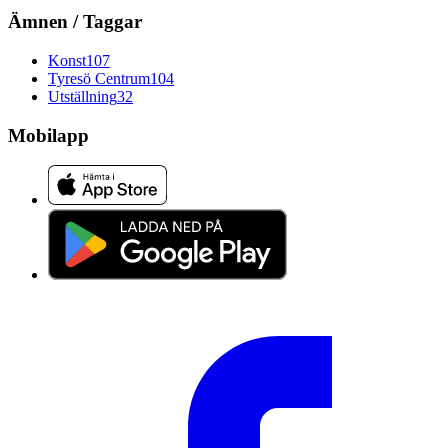
Ämnen / Taggar
Konst
107
Tyresö Centrum
104
Utställning
32
Mobilapp