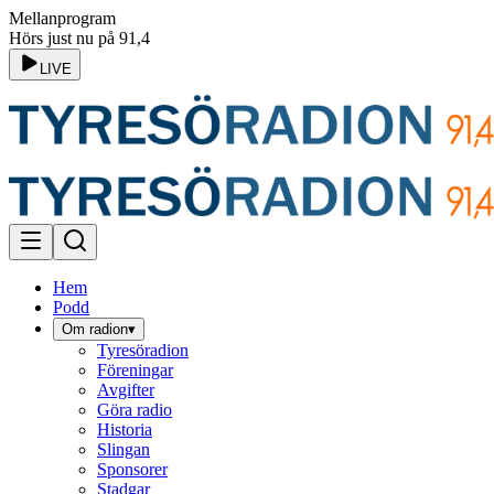
Mellanprogram
Hörs just nu på 91,4
LIVE
Hem
Podd
Om radion
▾
Tyresöradion
Föreningar
Avgifter
Göra radio
Historia
Slingan
Sponsorer
Stadgar