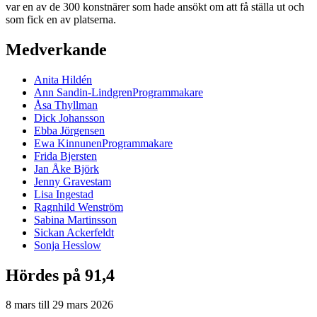
var en av de 300 konstnärer som hade ansökt om att få ställa ut och
som fick en av platserna.
Medverkande
Anita
Hildén
Ann
Sandin-Lindgren
Programmakare
Åsa
Thyllman
Dick
Johansson
Ebba
Jörgensen
Ewa
Kinnunen
Programmakare
Frida
Bjersten
Jan Åke
Björk
Jenny
Gravestam
Lisa
Ingestad
Ragnhild
Wenström
Sabina
Martinsson
Sickan
Ackerfeldt
Sonja
Hesslow
Hördes på 91,4
8 mars
till
29 mars 2026