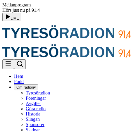
Mellanprogram
Hörs just nu på 91,4
LIVE
Hem
Podd
Om radion
▾
Tyresöradion
Föreningar
Avgifter
Göra radio
Historia
Slingan
Sponsorer
Stadgar