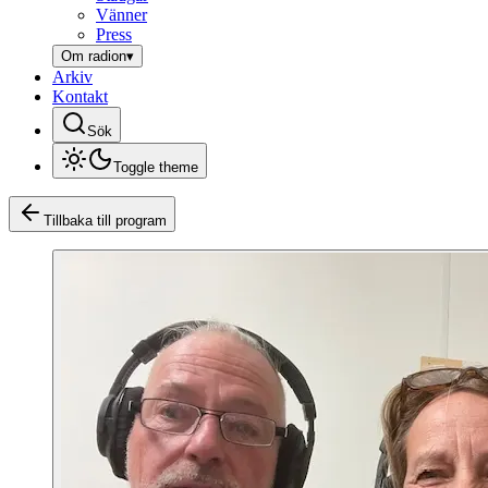
Vänner
Press
Om radion
▾
Arkiv
Kontakt
Sök
Toggle theme
Tillbaka till program