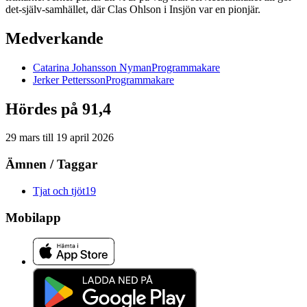
det-själv-samhället, där Clas Ohlson i Insjön var en pionjär.
Medverkande
Catarina
Johansson Nyman
Programmakare
Jerker
Pettersson
Programmakare
Hördes på 91,4
29 mars
till
19 april 2026
Ämnen / Taggar
Tjat och tjöt
19
Mobilapp