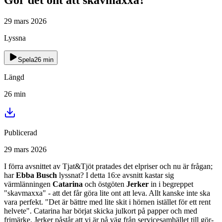
29 mars 2026
Lyssna
Spela
26
min
Längd
26
min
Publicerad
29 mars 2026
I förra avsnittet av Tjat&Tjöt pratades det elpriser och nu är frågan;
har
Ebba Busch
lyssnat? I detta 16:e avsnitt kastar sig
värmlänningen
Catarina
och östgöten
Jerker
in i begreppet
"skavmaxxa" - att det får göra lite ont att leva. Allt kanske inte ska
vara perfekt. "Det är bättre med lite skit i hörnen istället för ett rent
helvete". Catarina har börjat skicka julkort på papper och med
frimärke. Jerker påstår att vi är på väg från servicesamhället till gör-