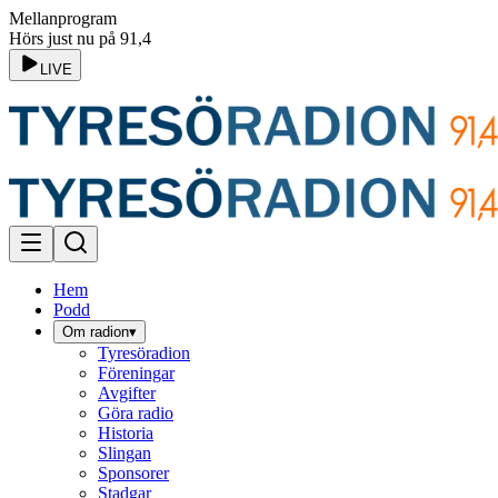
Mellanprogram
Hörs just nu på 91,4
LIVE
Hem
Podd
Om radion
▾
Tyresöradion
Föreningar
Avgifter
Göra radio
Historia
Slingan
Sponsorer
Stadgar