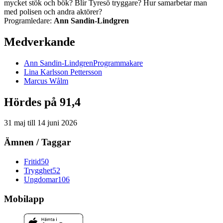
mycket stök och bök? Blir Tyresö tryggare? Hur samarbetar man
med polisen och andra aktörer?
Programledare:
Ann Sandin-Lindgren
Medverkande
Ann
Sandin-Lindgren
Programmakare
Lina
Karlsson Pettersson
Marcus
Wålm
Hördes på 91,4
31 maj
till
14 juni 2026
Ämnen / Taggar
Fritid
50
Trygghet
52
Ungdomar
106
Mobilapp