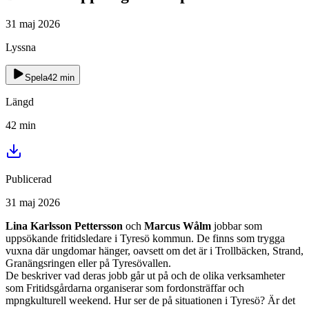
31 maj 2026
Lyssna
Spela
42
min
Längd
42
min
Publicerad
31 maj 2026
Lina Karlsson Pettersson
och
Marcus Wålm
jobbar som
uppsökande fritidsledare i Tyresö kommun. De finns som trygga
vuxna där ungdomar hänger, oavsett om det är i Trollbäcken, Strand,
Granängsringen eller på Tyresövallen.
De beskriver vad deras jobb går ut på och de olika verksamheter
som Fritidsgårdarna organiserar som fordonsträffar och
mpngkulturell weekend. Hur ser de på situationen i Tyresö? Är det