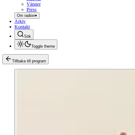
Vänner
Press
Om radion
▾
Arkiv
Kontakt
Sök
Toggle theme
Tillbaka till program