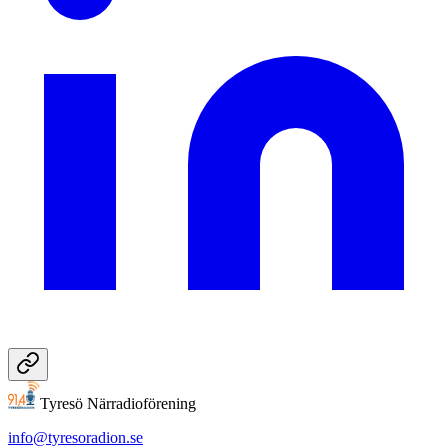
Tyresö Närradioförening
info@tyresoradion.se