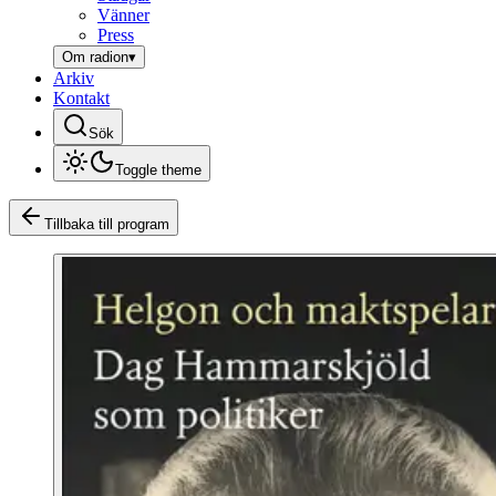
Vänner
Press
Om radion
▾
Arkiv
Kontakt
Sök
Toggle theme
Tillbaka till program