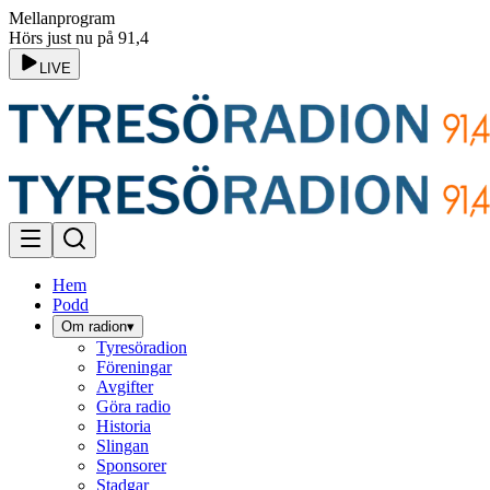
Mellanprogram
Hörs just nu på 91,4
LIVE
Hem
Podd
Om radion
▾
Tyresöradion
Föreningar
Avgifter
Göra radio
Historia
Slingan
Sponsorer
Stadgar