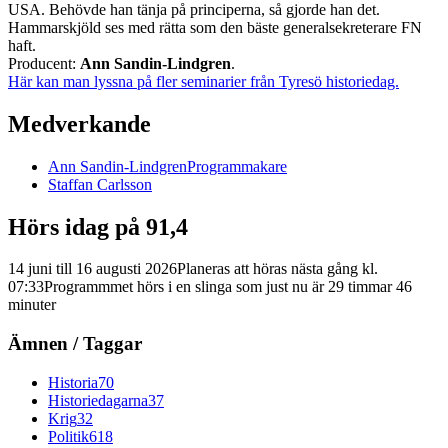
USA. Behövde han tänja på principerna, så gjorde han det.
Hammarskjöld ses med rätta som den bäste generalsekreterare FN
haft.
Producent:
Ann Sandin-Lindgren
.
Här kan man lyssna på fler seminarier från Tyresö historiedag.
Medverkande
Ann
Sandin-Lindgren
Programmakare
Staffan
Carlsson
Hörs idag på 91,4
14 juni
till
16 augusti 2026
Planeras att höras nästa gång kl.
07:33
Programmmet hörs i en slinga som just nu är
29
timmar
46
minuter
Ämnen / Taggar
Historia
70
Historiedagarna
37
Krig
32
Politik
618