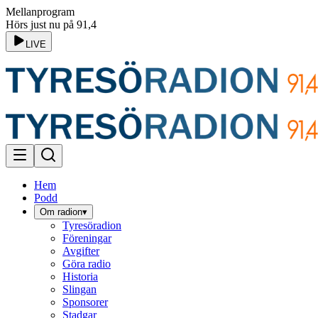
Mellanprogram
Hörs just nu på 91,4
LIVE
Hem
Podd
Om radion
▾
Tyresöradion
Föreningar
Avgifter
Göra radio
Historia
Slingan
Sponsorer
Stadgar