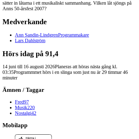
sätter in låtarna i ett musikaliskt sammanhang. Vilken låt sjöngs på
Anns 50-årsfest 2007?
Medverkande
Ann
Sandin-Lindgren
Programmakare
Lars
Dahlström
Hörs idag på 91,4
14 juni
till
16 augusti 2026
Planeras att höras nästa gång kl.
03:35
Programmmet hörs i en slinga som just nu är
29
timmar
46
minuter
Ämnen / Taggar
Fred
97
Musik
220
Nostalgi
42
Mobilapp