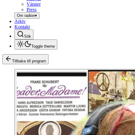
Vänner
Press
Om radion
▾
Arkiv
Kontakt
Sök
Toggle theme
Tillbaka till program