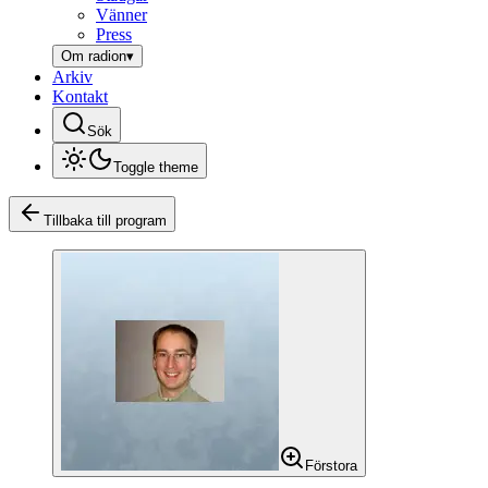
Vänner
Press
Om radion
▾
Arkiv
Kontakt
Sök
Toggle theme
Tillbaka till program
Förstora