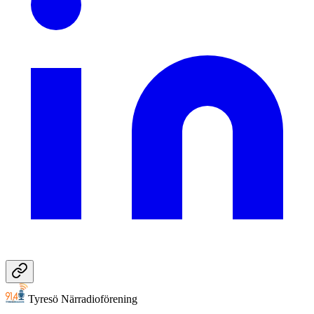
Tyresö Närradioförening