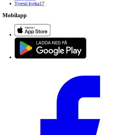
Tyresö kyrka
17
Mobilapp