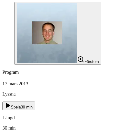
Förstora
Program
17 mars 2013
Lyssna
Spela
30
min
Längd
30
min