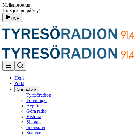
Mellanprogram
Hörs just nu på 91,4
LIVE
Hem
Podd
Om radion
▾
Tyresöradion
Föreningar
Avgifter
Göra radio
Historia
Slingan
Sponsorer
Stadgar