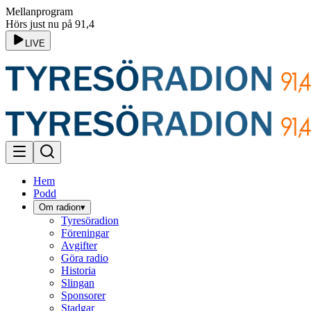
Mellanprogram
Hörs just nu på 91,4
LIVE
Hem
Podd
Om radion
▾
Tyresöradion
Föreningar
Avgifter
Göra radio
Historia
Slingan
Sponsorer
Stadgar