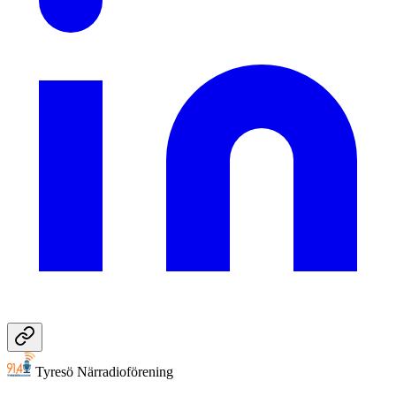
Tyresö Närradioförening