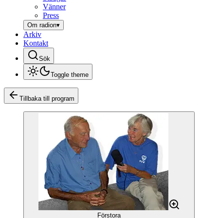
Vänner
Press
Om radion
▾
Arkiv
Kontakt
Sök
Toggle theme
Tillbaka till program
Förstora