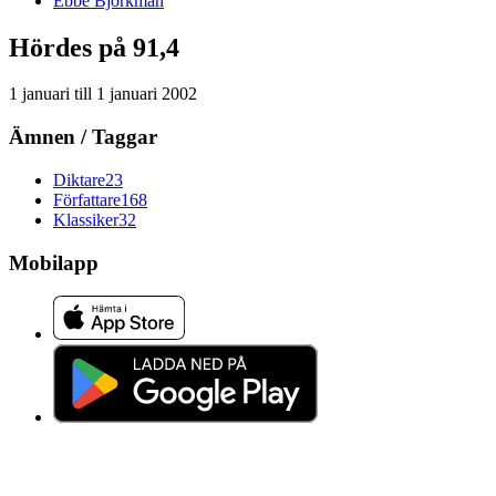
Ebbe
Björkman
Hördes på 91,4
1 januari
till
1 januari 2002
Ämnen / Taggar
Diktare
23
Författare
168
Klassiker
32
Mobilapp