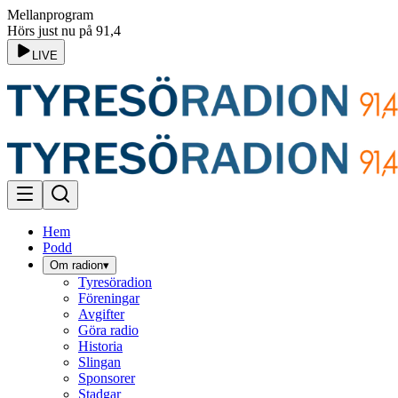
Mellanprogram
Hörs just nu på 91,4
LIVE
Hem
Podd
Om radion
▾
Tyresöradion
Föreningar
Avgifter
Göra radio
Historia
Slingan
Sponsorer
Stadgar