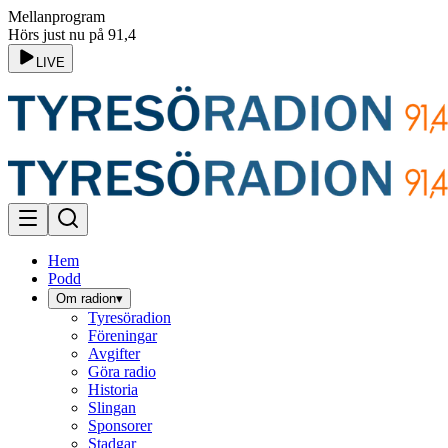
Mellanprogram
Hörs just nu på 91,4
LIVE
Hem
Podd
Om radion
▾
Tyresöradion
Föreningar
Avgifter
Göra radio
Historia
Slingan
Sponsorer
Stadgar