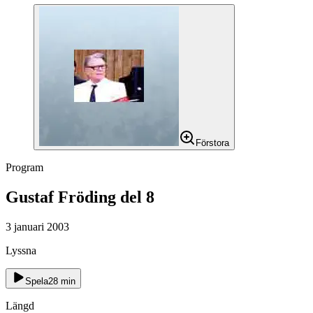
Förstora
Program
Gustaf Fröding del 8
3 januari 2003
Lyssna
Spela
28
min
Längd