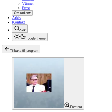
Vänner
Press
Om radion
▾
Arkiv
Kontakt
Sök
Toggle theme
Tillbaka till program
Förstora