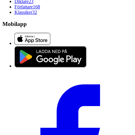
Diktare
23
Författare
168
Klassiker
32
Mobilapp