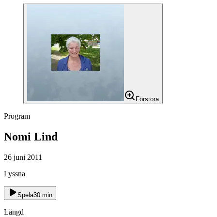
Förstora
Program
Nomi Lind
26 juni 2011
Lyssna
Spela
30
min
Längd