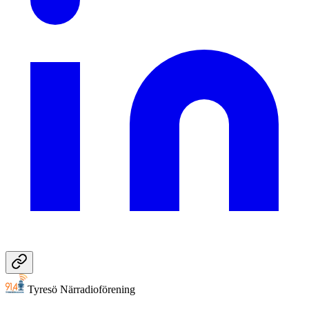
Tyresö Närradioförening