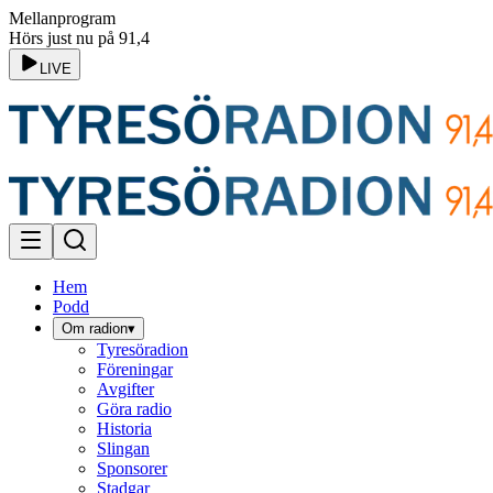
Mellanprogram
Hörs just nu på 91,4
LIVE
Hem
Podd
Om radion
▾
Tyresöradion
Föreningar
Avgifter
Göra radio
Historia
Slingan
Sponsorer
Stadgar