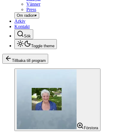
Vänner
Press
Om radion
▾
Arkiv
Kontakt
Sök
Toggle theme
Tillbaka till program
Förstora