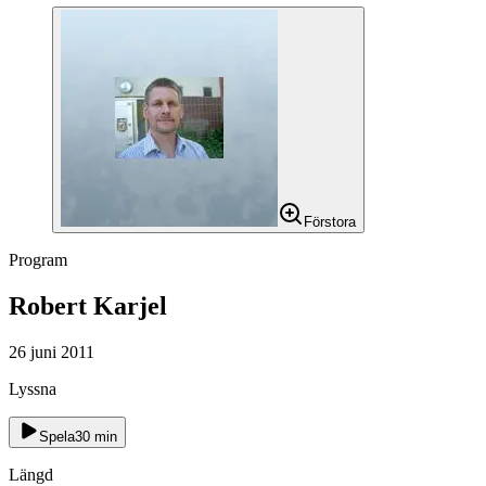
Förstora
Program
Robert Karjel
26 juni 2011
Lyssna
Spela
30
min
Längd