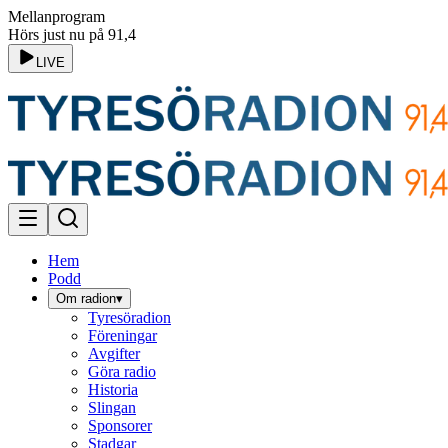
Mellanprogram
Hörs just nu på 91,4
LIVE
Hem
Podd
Om radion
▾
Tyresöradion
Föreningar
Avgifter
Göra radio
Historia
Slingan
Sponsorer
Stadgar