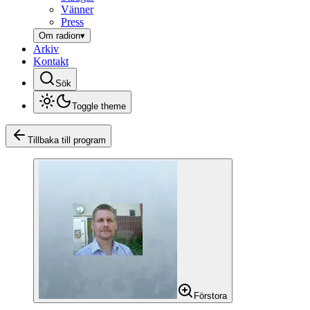
Vänner
Press
Om radion
▾
Arkiv
Kontakt
Sök
Toggle theme
Tillbaka till program
Förstora