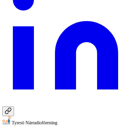
Tyresö Närradioförening