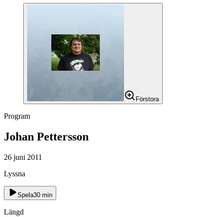
Förstora
Program
Johan Pettersson
26 juni 2011
Lyssna
Spela
30
min
Längd