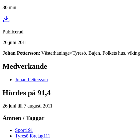
30
min
Publicerad
26 juni 2011
Johan Pettersson
: Västerhaninge>Tyresö, Bajen, Folkets hus, viki
Medverkande
Johan
Pettersson
Hördes på 91,4
26 juni
till
7 augusti 2011
Ämnen / Taggar
Sport
191
Tyresö företag
111