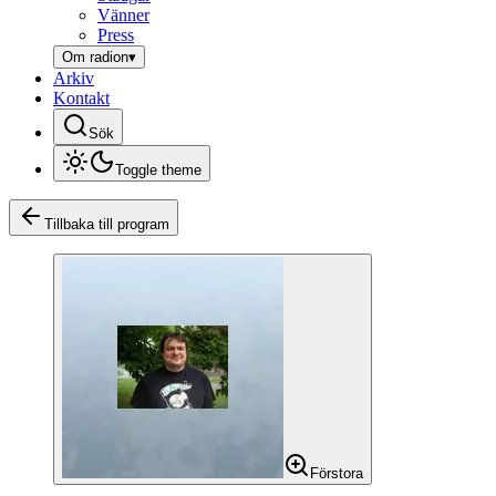
Vänner
Press
Om radion
▾
Arkiv
Kontakt
Sök
Toggle theme
Tillbaka till program
Förstora