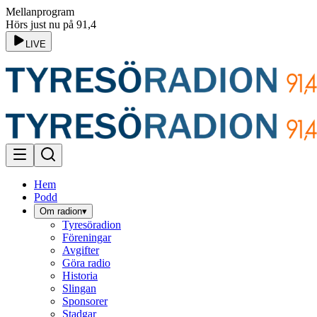
Mellanprogram
Hörs just nu på 91,4
LIVE
Hem
Podd
Om radion
▾
Tyresöradion
Föreningar
Avgifter
Göra radio
Historia
Slingan
Sponsorer
Stadgar