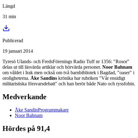
Längd
31
min
Publicerad
19 januari 2014
Tyresö Ulands- och FredsFörenings Radio Tuff nr 1356: "Rosor"
delas ut till läsvärda artiklar och hörvärda personer.
Noor Bahnam
om våldet i Irak men också om två barnbibliotek i Bagdad, "oaser" i
oroligheterna.
Åke Sandins
krönika har rubriken "Vår ensidigt
militaristiska försvarsdebatt" och han berör både Nato och ryssfobin.
Medverkande
Åke
Sandin
Programmakare
Noor
Bahnam
Hördes på 91,4