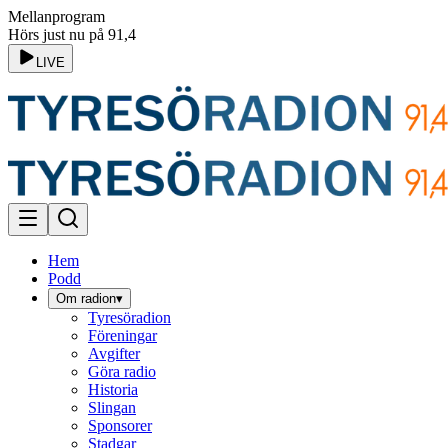
Mellanprogram
Hörs just nu på 91,4
LIVE
Hem
Podd
Om radion
▾
Tyresöradion
Föreningar
Avgifter
Göra radio
Historia
Slingan
Sponsorer
Stadgar