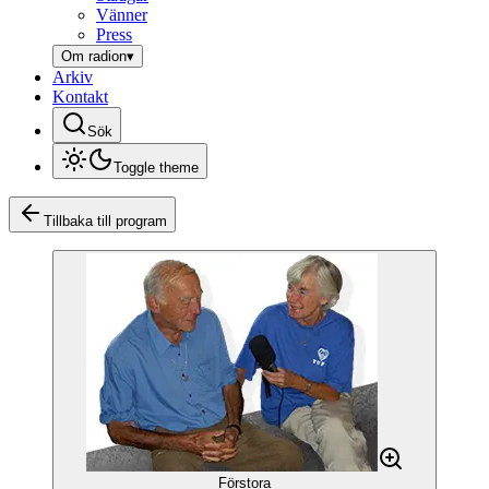
Vänner
Press
Om radion
▾
Arkiv
Kontakt
Sök
Toggle theme
Tillbaka till program
Förstora