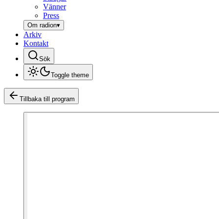
Vänner
Press
Om radion
▾
Arkiv
Kontakt
Sök
Toggle theme
Tillbaka till program