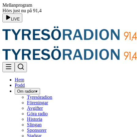
Mellanprogram
Hörs just nu på 91,4
LIVE
Hem
Podd
Om radion
▾
Tyresöradion
Föreningar
Avgifter
Göra radio
Historia
Slingan
Sponsorer
Stadgar