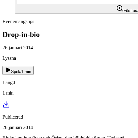
Förstor
Evenemangstips
Drop-in-bio
26 januari 2014
Lyssna
Spela
1
min
Längd
1
min
Publicerad
26 januari 2014
Binke kan inte flyga och Örjan, den höjdrädda örnen. Två små