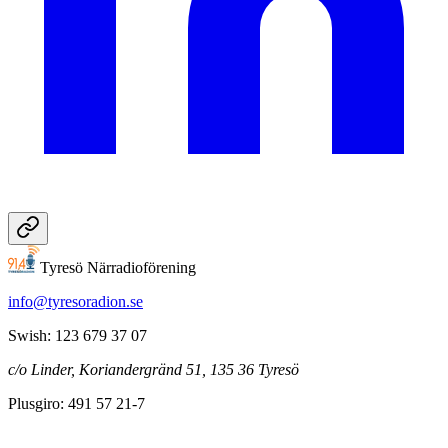
Tyresö Närradioförening
info@tyresoradion.se
Swish: 123 679 37 07
c/o Linder, Koriandergränd 51, 135 36 Tyresö
Plusgiro: 491 57 21-7