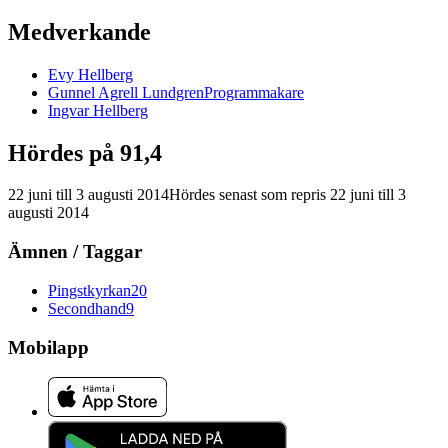
Medverkande
Evy
Hellberg
Gunnel
Agrell Lundgren
Programmakare
Ingvar
Hellberg
Hördes på 91,4
22 juni
till
3 augusti 2014
Hördes senast som repris
22 juni
till
3
augusti 2014
Ämnen / Taggar
Pingstkyrkan
20
Secondhand
9
Mobilapp