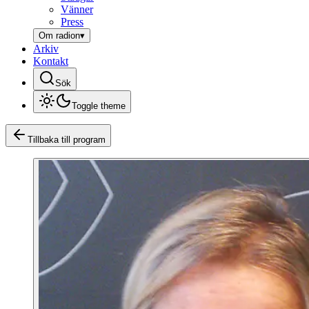
Vänner
Press
Om radion
▾
Arkiv
Kontakt
Sök
Toggle theme
Tillbaka till program