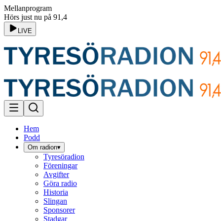
Mellanprogram
Hörs just nu på 91,4
LIVE
Hem
Podd
Om radion
▾
Tyresöradion
Föreningar
Avgifter
Göra radio
Historia
Slingan
Sponsorer
Stadgar