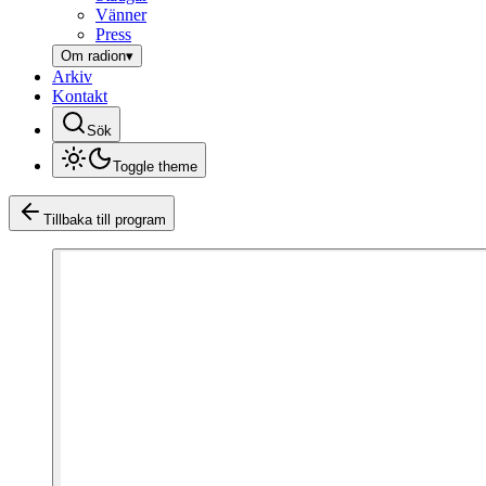
Vänner
Press
Om radion
▾
Arkiv
Kontakt
Sök
Toggle theme
Tillbaka till program