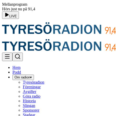
Mellanprogram
Hörs just nu på 91,4
LIVE
Hem
Podd
Om radion
▾
Tyresöradion
Föreningar
Avgifter
Göra radio
Historia
Slingan
Sponsorer
Stadgar