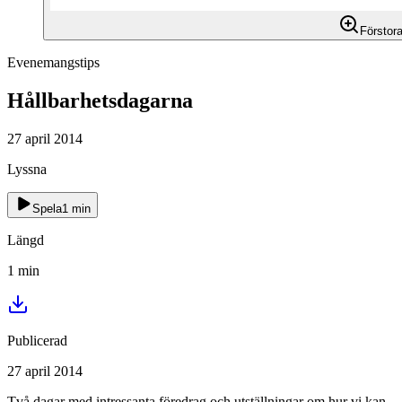
Förstor
Evenemangstips
Hållbarhetsdagarna
27 april 2014
Lyssna
Spela
1
min
Längd
1
min
Publicerad
27 april 2014
Två dagar med intressanta föredrag och utställningar om hur vi kan