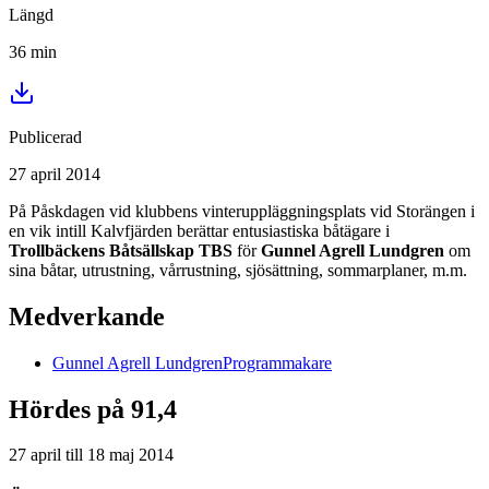
Längd
36
min
Publicerad
27 april 2014
På Påskdagen vid klubbens vinteruppläggningsplats vid Storängen i
en vik intill Kalvfjärden berättar entusiastiska båtägare i
Trollbäckens Båtsällskap TBS
för
Gunnel Agrell Lundgren
om
sina båtar, utrustning, vårrustning, sjösättning, sommarplaner, m.m.
Medverkande
Gunnel
Agrell Lundgren
Programmakare
Hördes på 91,4
27 april
till
18 maj 2014