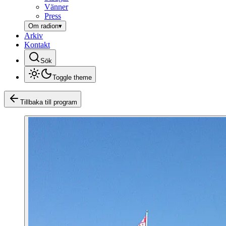
Vänner
Press
Om radion
▾
Arkiv
Kontakt
Sök
Toggle theme
Tillbaka till program