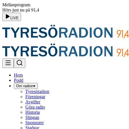
Mellanprogram
Hörs just nu på 91,4
LIVE
Hem
Podd
Om radion
▾
Tyresöradion
Föreningar
Avgifter
Göra radio
Historia
Slingan
Sponsorer
Stadgar