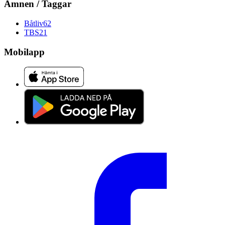
Ämnen / Taggar
Båtliv
62
TBS
21
Mobilapp