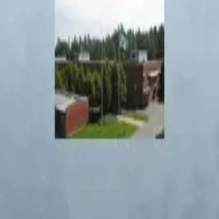
Vänner
Press
Om radion
▾
Arkiv
Kontakt
Sök
Toggle theme
Tillbaka
Ann-Louise
Samuelsson
medverkar i
1
program
12 juni 2011
ÄPPLET
Hanna Westin och Ann-Louise Samuelsson
Reportage:
Barnsligheter, Vad händer i en djuraffär?, Vad en kvinnlig
radiopratare skulle göra med en miljon, Näradödenupplevelser
Producent:
Louise Karlsson
Tekniker:
Viktor
38
min