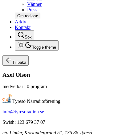
Vänner
Press
Om radion
▾
Arkiv
Kontakt
Sök
Toggle theme
Tillbaka
Axel
Olson
medverkar i
0
program
Tyresö Närradioförening
info@tyresoradion.se
Swish: 123 679 37 07
c/o Linder, Koriandergränd 51, 135 36 Tyresö