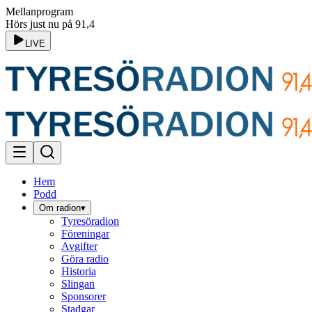
Mellanprogram
Hörs just nu på 91,4
LIVE
Hem
Podd
Om radion
▾
Tyresöradion
Föreningar
Avgifter
Göra radio
Historia
Slingan
Sponsorer
Stadgar