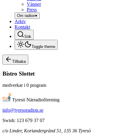
Vänner
Press
Om radion
▾
Arkiv
Kontakt
Sök
Toggle theme
Tillbaka
Bistro
Slottet
medverkar i
0
program
Tyresö Närradioförening
info@tyresoradion.se
Swish: 123 679 37 07
c/o Linder, Koriandergränd 51, 135 36 Tyresö