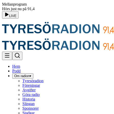
Mellanprogram
Hörs just nu på 91,4
LIVE
Hem
Podd
Om radion
▾
Tyresöradion
Föreningar
Avgifter
Göra radio
Historia
Slingan
Sponsorer
Stadgar