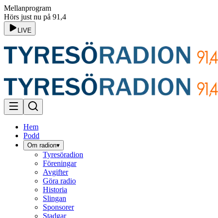
Mellanprogram
Hörs just nu på 91,4
LIVE
Hem
Podd
Om radion
▾
Tyresöradion
Föreningar
Avgifter
Göra radio
Historia
Slingan
Sponsorer
Stadgar