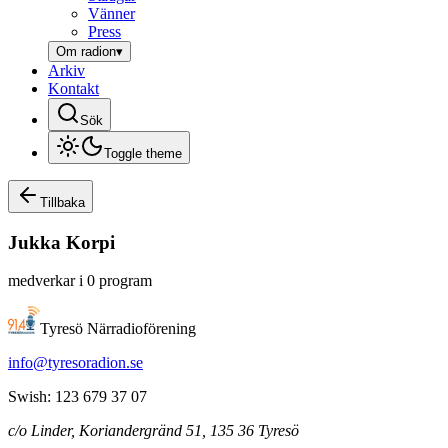
Vänner
Press
Om radion
▾
Arkiv
Kontakt
Sök
Toggle theme
Tillbaka
Jukka
Korpi
medverkar i
0
program
Tyresö Närradioförening
info@tyresoradion.se
Swish: 123 679 37 07
c/o Linder, Koriandergränd 51, 135 36 Tyresö