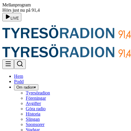
Mellanprogram
Hörs just nu på 91,4
LIVE
Hem
Podd
Om radion
▾
Tyresöradion
Föreningar
Avgifter
Göra radio
Historia
Slingan
Sponsorer
Stadgar