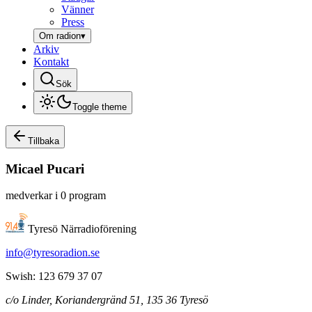
Vänner
Press
Om radion
▾
Arkiv
Kontakt
Sök
Toggle theme
Tillbaka
Micael
Pucari
medverkar i
0
program
Tyresö Närradioförening
info@tyresoradion.se
Swish: 123 679 37 07
c/o Linder, Koriandergränd 51, 135 36 Tyresö