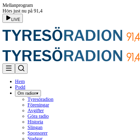
Mellanprogram
Hörs just nu på 91,4
LIVE
Hem
Podd
Om radion
▾
Tyresöradion
Föreningar
Avgifter
Göra radio
Historia
Slingan
Sponsorer
Stadgar