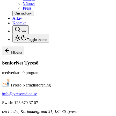
Vänner
Press
Om radion
▾
Arkiv
Kontakt
Sök
Toggle theme
Tillbaka
SeniorNet
Tyresö
medverkar i
0
program
Tyresö Närradioförening
info@tyresoradion.se
Swish: 123 679 37 07
c/o Linder, Koriandergränd 51, 135 36 Tyresö