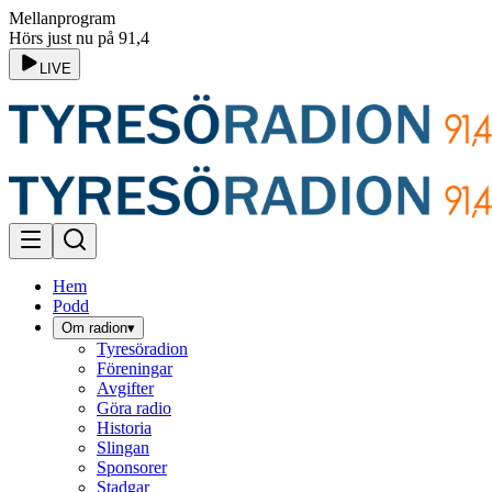
Mellanprogram
Hörs just nu på 91,4
LIVE
Hem
Podd
Om radion
▾
Tyresöradion
Föreningar
Avgifter
Göra radio
Historia
Slingan
Sponsorer
Stadgar