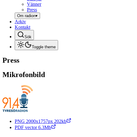
Vänner
Press
Om radion
▾
Arkiv
Kontakt
Sök
Toggle theme
Press
Mikrofonbild
PNG 2000x1757px 202kb
PDF vector 6.3Mb