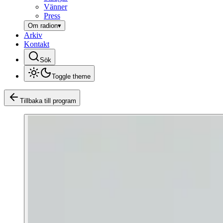
Vänner
Press
Om radion
▾
Arkiv
Kontakt
Sök
Toggle theme
Tillbaka till program