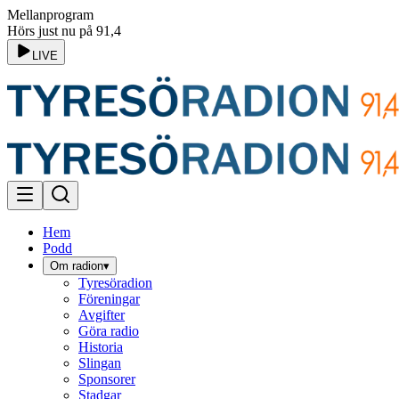
Mellanprogram
Hörs just nu på 91,4
LIVE
Hem
Podd
Om radion
▾
Tyresöradion
Föreningar
Avgifter
Göra radio
Historia
Slingan
Sponsorer
Stadgar