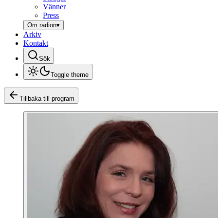
Vänner
Press
Om radion
▾
Arkiv
Kontakt
Sök
Toggle theme
Tillbaka till program