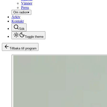
Vänner
Press
Om radion
▾
Arkiv
Kontakt
Sök
Toggle theme
Tillbaka till program