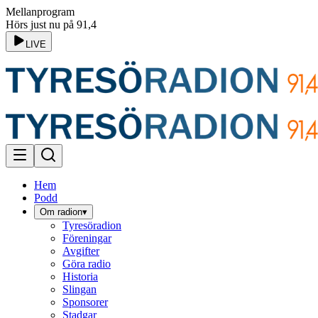
Mellanprogram
Hörs just nu på 91,4
LIVE
Hem
Podd
Om radion
▾
Tyresöradion
Föreningar
Avgifter
Göra radio
Historia
Slingan
Sponsorer
Stadgar