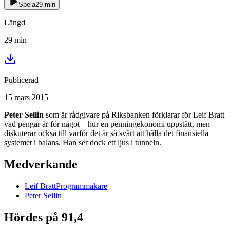
Spela
29
min
Längd
29
min
Publicerad
15 mars 2015
Peter Sellin
som är rådgivare på Riksbanken förklarar för Leif Bratt
vad pengar är för något – hur en penningekonomi uppstått, men
diskuterar också till varför det är så svårt att hålla det finansiella
systemet i balans. Han ser dock ett ljus i tunneln.
Medverkande
Leif
Bratt
Programmakare
Peter
Sellin
Hördes på 91,4