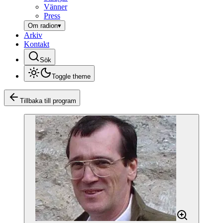
Vänner
Press
Om radion
▾
Arkiv
Kontakt
Sök
Toggle theme
Tillbaka till program