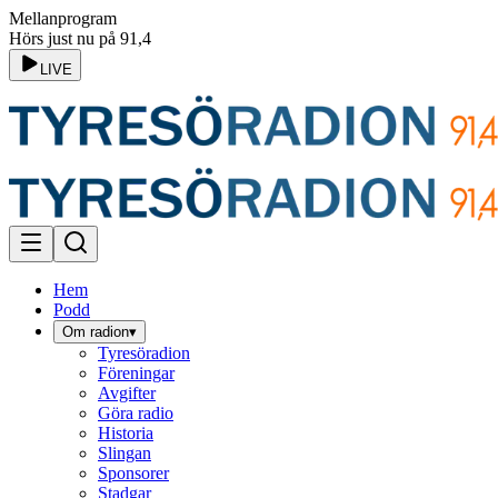
Mellanprogram
Hörs just nu på 91,4
LIVE
Hem
Podd
Om radion
▾
Tyresöradion
Föreningar
Avgifter
Göra radio
Historia
Slingan
Sponsorer
Stadgar