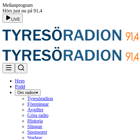
Mellanprogram
Hörs just nu på 91,4
LIVE
Hem
Podd
Om radion
▾
Tyresöradion
Föreningar
Avgifter
Göra radio
Historia
Slingan
Sponsorer
Stadgar