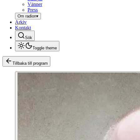
Vänner
Press
Om radion
▾
Arkiv
Kontakt
Sök
Toggle theme
Tillbaka till program