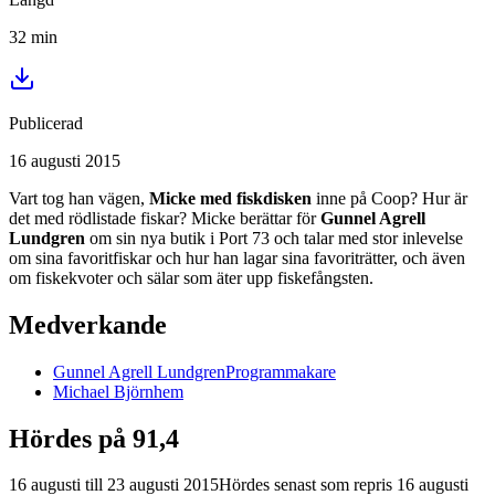
32
min
Publicerad
16 augusti 2015
Vart tog han vägen,
Micke med fiskdisken
inne på Coop? Hur är
det med rödlistade fiskar? Micke berättar för
Gunnel Agrell
Lundgren
om sin nya butik i Port 73 och talar med stor inlevelse
om sina favoritfiskar och hur han lagar sina favoriträtter, och även
om fiskekvoter och sälar som äter upp fiskefångsten.
Medverkande
Gunnel
Agrell Lundgren
Programmakare
Michael
Björnhem
Hördes på 91,4
16 augusti
till
23 augusti 2015
Hördes senast som repris
16 augusti