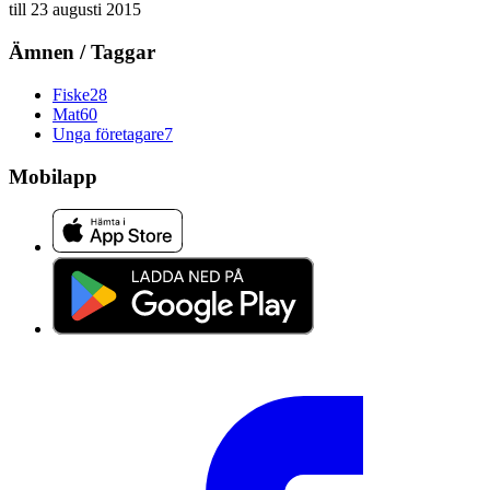
till
23 augusti 2015
Ämnen / Taggar
Fiske
28
Mat
60
Unga företagare
7
Mobilapp