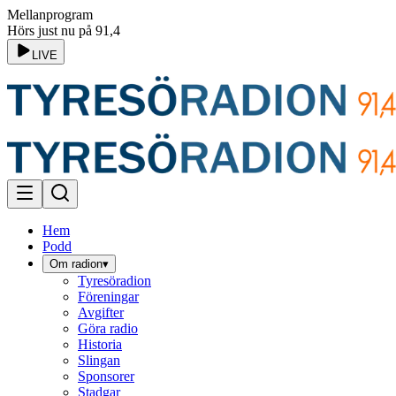
Mellanprogram
Hörs just nu på 91,4
LIVE
Hem
Podd
Om radion
▾
Tyresöradion
Föreningar
Avgifter
Göra radio
Historia
Slingan
Sponsorer
Stadgar