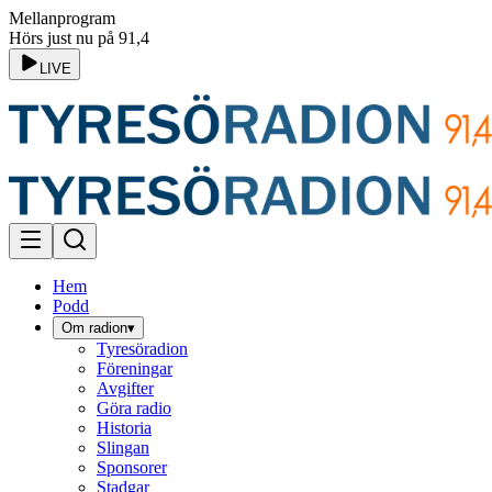
Mellanprogram
Hörs just nu på 91,4
LIVE
Hem
Podd
Om radion
▾
Tyresöradion
Föreningar
Avgifter
Göra radio
Historia
Slingan
Sponsorer
Stadgar