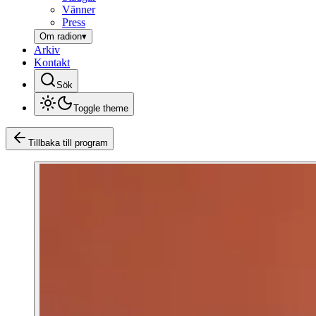
Vänner
Press
Om radion
▾
Arkiv
Kontakt
Sök
Toggle theme
Tillbaka till program