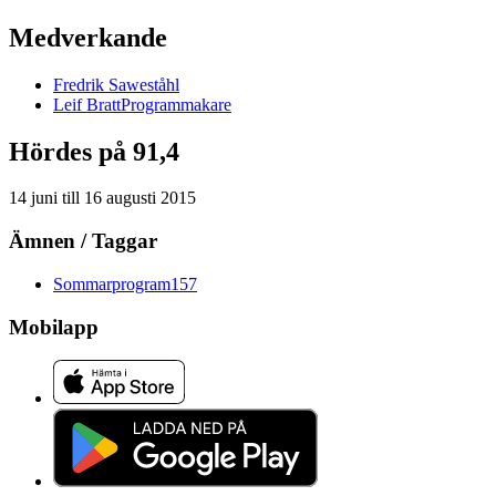
Medverkande
Fredrik
Saweståhl
Leif
Bratt
Programmakare
Hördes på 91,4
14 juni
till
16 augusti 2015
Ämnen / Taggar
Sommarprogram
157
Mobilapp