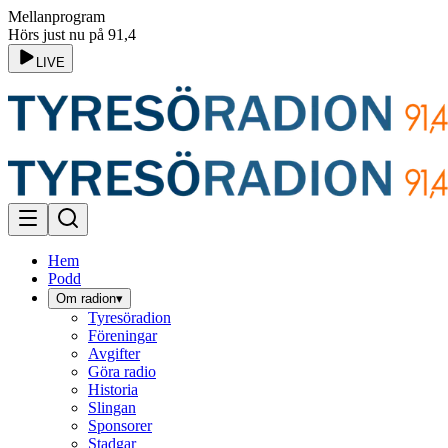
Mellanprogram
Hörs just nu på 91,4
LIVE
Hem
Podd
Om radion
▾
Tyresöradion
Föreningar
Avgifter
Göra radio
Historia
Slingan
Sponsorer
Stadgar