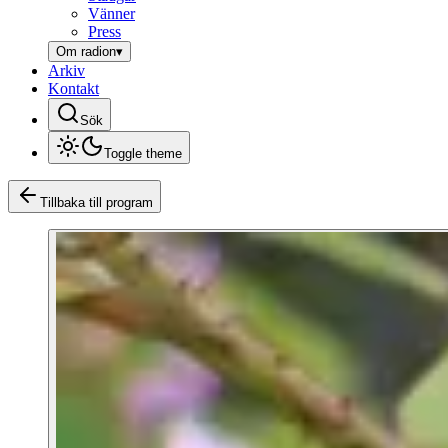
Vänner
Press
Om radion
▾
Arkiv
Kontakt
Sök
Toggle theme
Tillbaka till program