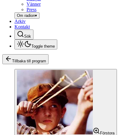
Vänner
Press
Om radion
▾
Arkiv
Kontakt
Sök
Toggle theme
Tillbaka till program
Förstora