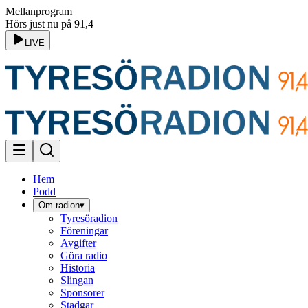
Mellanprogram
Hörs just nu på 91,4
LIVE
Hem
Podd
Om radion
▾
Tyresöradion
Föreningar
Avgifter
Göra radio
Historia
Slingan
Sponsorer
Stadgar