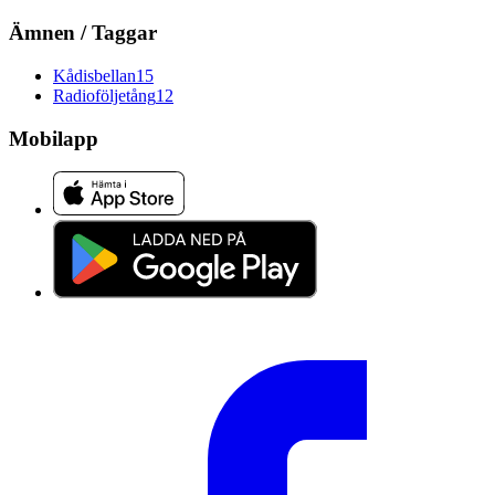
Ämnen / Taggar
Kådisbellan
15
Radioföljetång
12
Mobilapp