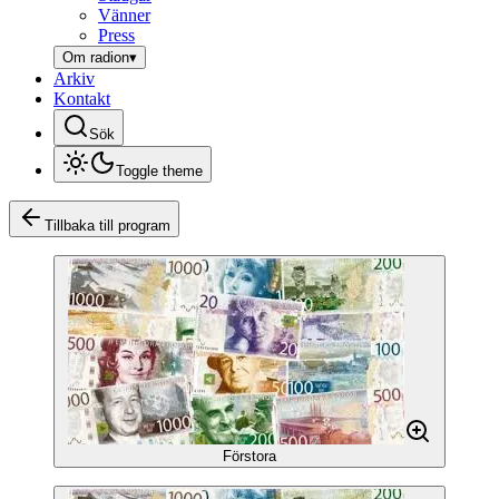
Vänner
Press
Om radion
▾
Arkiv
Kontakt
Sök
Toggle theme
Tillbaka till program
Förstora