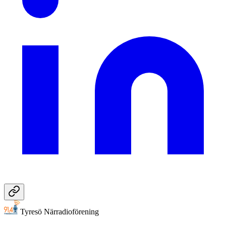
Tyresö Närradioförening