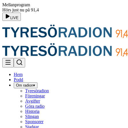
Mellanprogram
Hörs just nu på 91,4
LIVE
Hem
Podd
Om radion
▾
Tyresöradion
Föreningar
Avgifter
Göra radio
Historia
Slingan
Sponsorer
Stadgar