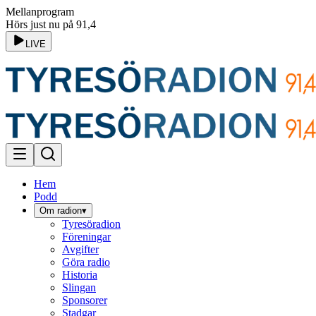
Mellanprogram
Hörs just nu på 91,4
LIVE
Hem
Podd
Om radion
▾
Tyresöradion
Föreningar
Avgifter
Göra radio
Historia
Slingan
Sponsorer
Stadgar