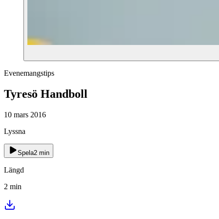
Evenemangstips
Tyresö Handboll
10 mars 2016
Lyssna
Spela
2
min
Längd
2
min