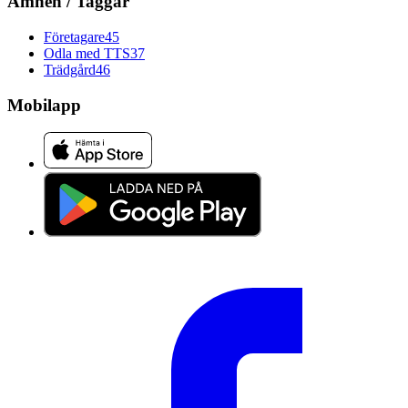
Ämnen / Taggar
Företagare
45
Odla med TTS
37
Trädgård
46
Mobilapp