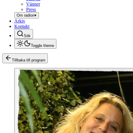
Vänner
Press
Om radion
▾
Arkiv
Kontakt
Sök
Toggle theme
Tillbaka till program