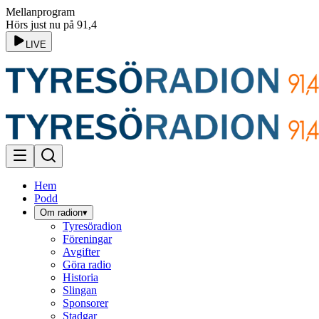
Mellanprogram
Hörs just nu på 91,4
LIVE
Hem
Podd
Om radion
▾
Tyresöradion
Föreningar
Avgifter
Göra radio
Historia
Slingan
Sponsorer
Stadgar