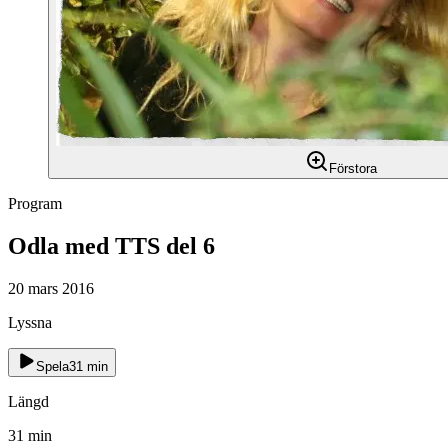
Förstora
Program
Odla med TTS del 6
20 mars 2016
Lyssna
Spela
31
min
Längd
31
min