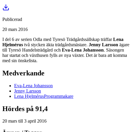
Publicerad
20 mars 2016
I del 6 av serien Odla med Tyresö Trädgårdssällskap träffar
Lena
Hjelmérus
två stycken äkta trädgårdsmästare.
Jenny Larsson
ägare
till Tyresö Handelsträdgård och
Eva-Lena Johansson
. Säsongen
har startat och växthusen fylls av nya växter. Det är bara att komma
med sin önskelista.
Medverkande
Eva-Lena
Johansson
Jenny
Larsson
Lena
Hjelmérus
Programmakare
Hördes på 91,4
20 mars
till
3 april 2016