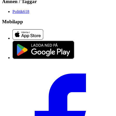
Ämnen / Taggar
Politik
618
Mobilapp