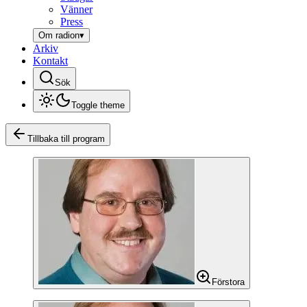
Vänner
Press
Om radion
▾
Arkiv
Kontakt
Sök
Toggle theme
Tillbaka till program
Förstora