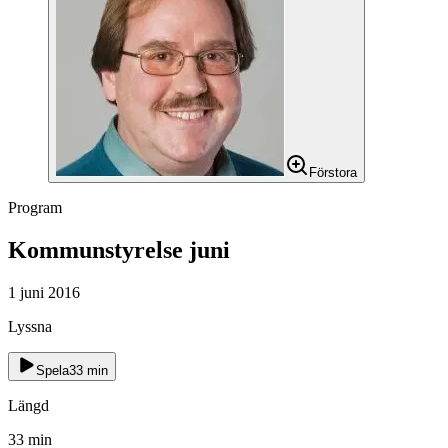
Förstora
Program
Kommunstyrelse juni
1 juni 2016
Lyssna
Spela
33
min
Längd
33
min