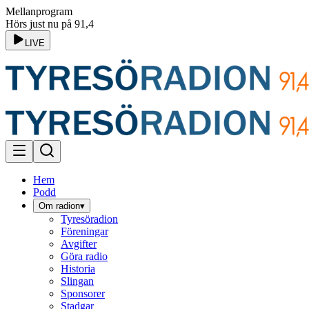
Mellanprogram
Hörs just nu på 91,4
LIVE
Hem
Podd
Om radion
▾
Tyresöradion
Föreningar
Avgifter
Göra radio
Historia
Slingan
Sponsorer
Stadgar