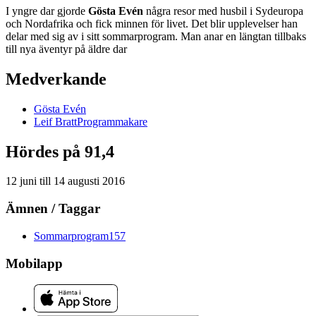
I yngre dar gjorde
Gösta Evén
några resor med husbil i Sydeuropa
och Nordafrika och fick minnen för livet. Det blir upplevelser han
delar med sig av i sitt sommarprogram. Man anar en längtan tillbaks
till nya äventyr på äldre dar
Medverkande
Gösta
Evén
Leif
Bratt
Programmakare
Hördes på 91,4
12 juni
till
14 augusti 2016
Ämnen / Taggar
Sommarprogram
157
Mobilapp