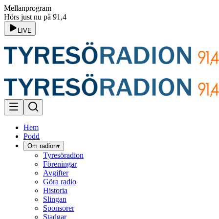
Mellanprogram
Hörs just nu på 91,4
LIVE
Hem
Podd
Om radion
▾
Tyresöradion
Föreningar
Avgifter
Göra radio
Historia
Slingan
Sponsorer
Stadgar