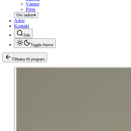
Vänner
Press
Om radion
▾
Arkiv
Kontakt
Sök
Toggle theme
Tillbaka till program