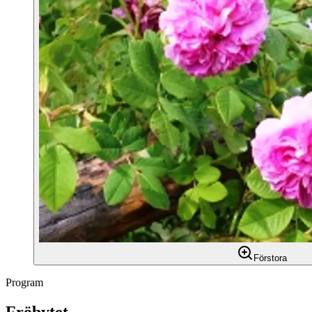
Förstora
Program
Fröbytet