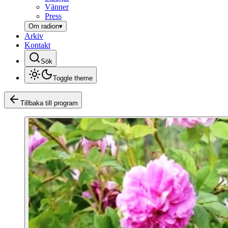
Vänner
Press
Om radion
▾
Arkiv
Kontakt
Sök
Toggle theme
Tillbaka till program