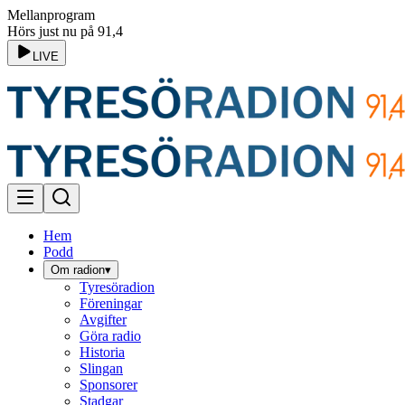
Mellanprogram
Hörs just nu på 91,4
LIVE
Hem
Podd
Om radion
▾
Tyresöradion
Föreningar
Avgifter
Göra radio
Historia
Slingan
Sponsorer
Stadgar