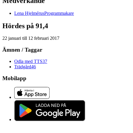
Medverkande
Lena
Hjelmérus
Programmakare
Hördes på 91,4
22 januari
till
12 februari 2017
Ämnen / Taggar
Odla med TTS
37
Trädgård
46
Mobilapp