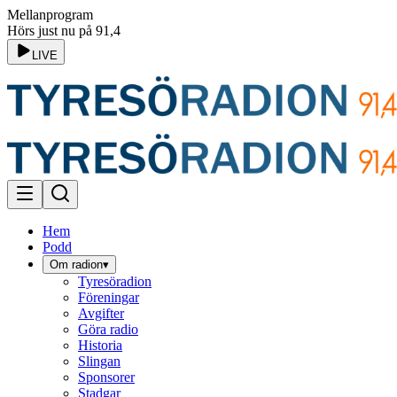
Mellanprogram
Hörs just nu på 91,4
LIVE
Hem
Podd
Om radion
▾
Tyresöradion
Föreningar
Avgifter
Göra radio
Historia
Slingan
Sponsorer
Stadgar