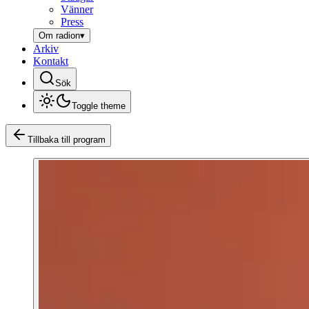
Vänner
Press
Om radion
▾
Arkiv
Kontakt
Sök
Toggle theme
Tillbaka till program