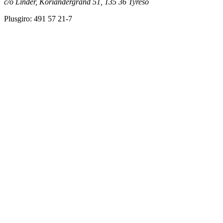
c/o Linder, Koriandergränd 51, 135 36 Tyresö
Plusgiro: 491 57 21-7