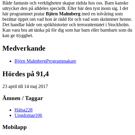
Både fantasin och verkligheten skapar rädsla hos oss. Barn kanske
uttrycker den på alldeles speciellt. Eller bär den tyst inom sig. I det
här programmet pratar
Björn Malmberg
med en tolvåring som
berättar öppet om vad hon är rädd för och vad som skrämmer henne.
Det handlar både om spökhistorier och terrorattentatet i Stockholm.
Kan vara bra att tänka på för dig som har barn eller barnbarn som du
kan ge trygghet.
Medverkande
Björn
Malmberg
Programmakare
Hördes på 91,4
23 april
till
14 maj 2017
Ämnen / Taggar
Hälsa
228
Ungdomar
106
Mobilapp