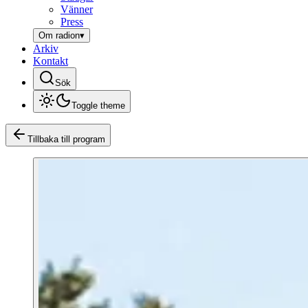
Vänner
Press
Om radion
▾
Arkiv
Kontakt
Sök
Toggle theme
Tillbaka till program