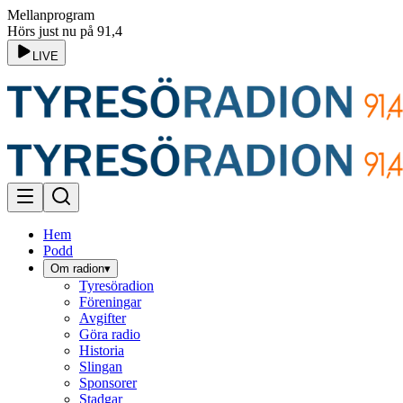
Mellanprogram
Hörs just nu på 91,4
LIVE
Hem
Podd
Om radion
▾
Tyresöradion
Föreningar
Avgifter
Göra radio
Historia
Slingan
Sponsorer
Stadgar