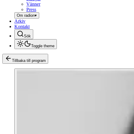
Vänner
Press
Om radion
▾
Arkiv
Kontakt
Sök
Toggle theme
Tillbaka till program