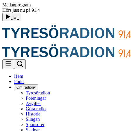
Mellanprogram
Hörs just nu på 91,4
LIVE
Hem
Podd
Om radion
▾
Tyresöradion
Föreningar
Avgifter
Göra radio
Historia
Slingan
Sponsorer
Stadgar