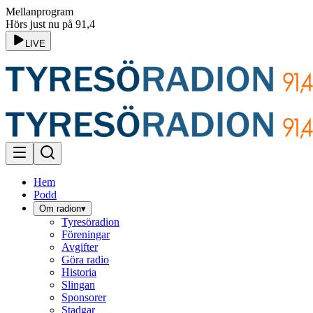
Mellanprogram
Hörs just nu på 91,4
LIVE
Hem
Podd
Om radion
▾
Tyresöradion
Föreningar
Avgifter
Göra radio
Historia
Slingan
Sponsorer
Stadgar