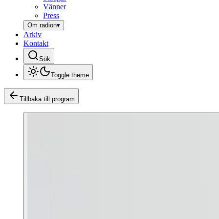
Vänner
Press
Om radion
▾
Arkiv
Kontakt
Sök
Toggle theme
Tillbaka till program