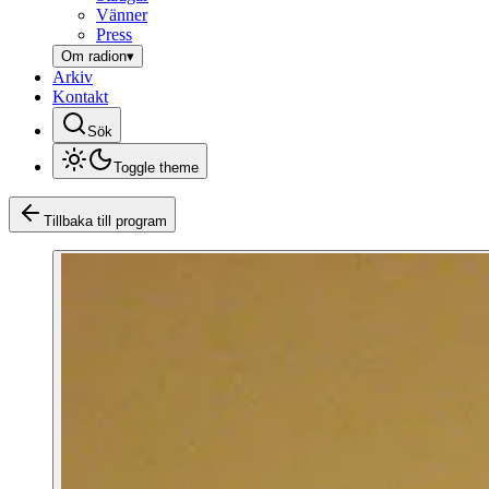
Vänner
Press
Om radion
▾
Arkiv
Kontakt
Sök
Toggle theme
Tillbaka till program