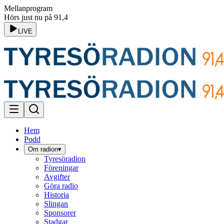
Mellanprogram
Hörs just nu på 91,4
LIVE
Hem
Podd
Om radion
▾
Tyresöradion
Föreningar
Avgifter
Göra radio
Historia
Slingan
Sponsorer
Stadgar